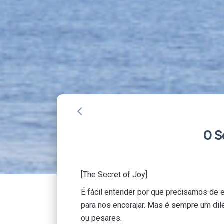
arrow_back_ios
O S
[The Secret of Joy]
É fácil entender por que precisamos de 
para nos encorajar. Mas é sempre um di
ou pesares.