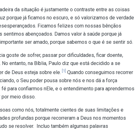
deira da situação é justamente o contraste entre as coisas
luz porque já ficamos no escuro, e só valorizamos de verdade
desesperançados. Ficamos felizes com nossas bênçãos
s sentimos abençoados. Damos valor à saúde porque já
mportante ser amado, porque sabemos o que é se sentir só.
 goste de sofrer, passar por dificuldades, ficar doente,
. No entanto, na Bíblia, Paulo diz que está decidido a se
[1]
er de Deus esteja sobre ele.
Quando conseguimos recorrer
ciando, o Seu poder pousa sobre nós e nos dá a força
, fé para confiarmos nEle, e o entendimento para aprendermos
 por meio disso.
as como nós, totalmente cientes de suas limitações e
rdades profundas porque recorreram a Deus nos momentos
 tudo se resolver. Incluo também algumas palavras