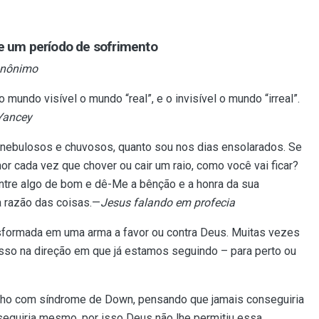
e um período de sofrimento
anônimo
mundo visível o mundo “real”, e o invisível o mundo “irreal”.
 Yancey
nebulosos e chuvosos, quanto sou nos dias ensolarados. Se
r cada vez que chover ou cair um raio, como você vai ficar?
ntre algo de bom e dê-Me a bênção e a honra da sua
 razão das coisas.—
Jesus falando em profecia
nsformada em uma arma a favor ou contra Deus. Muitas vezes
sso na direção em que já estamos seguindo – para perto ou
ilho com síndrome de Down, pensando que jamais conseguiria
seguiria mesmo, por isso Deus não lhe permitiu essa