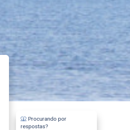
Procurando por
diversity_1
respostas?