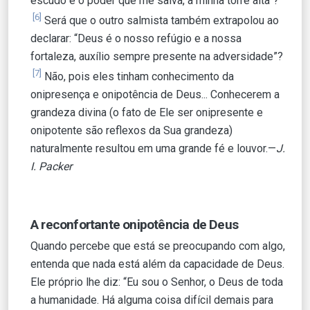
escudo e o poder que me salva, a minha torre alta”?
[6]
Será que o outro salmista também extrapolou ao
declarar: “Deus é o nosso refúgio e a nossa
fortaleza, auxílio sempre presente na adversidade”?
[7]
Não, pois eles tinham conhecimento da
onipresença e onipotência de Deus... Conhecerem a
grandeza divina (o fato de Ele ser onipresente e
onipotente são reflexos da Sua grandeza)
naturalmente resultou em uma grande fé e louvor.—
J.
I. Packer
A reconfortante onipotência de Deus
Quando percebe que está se preocupando com algo,
entenda que nada está além da capacidade de Deus.
Ele próprio lhe diz: “Eu sou o Senhor, o Deus de toda
a humanidade. Há alguma coisa difícil demais para