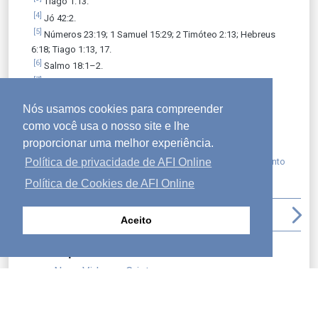
Tiago 1:13.
[4]
Jó 42:2.
[5]
Números 23:19; 1 Samuel 15:29; 2 Timóteo 2:13; Hebreus
6:18; Tiago 1:13, 17.
[6]
Salmo 18:1–2.
[7]
Salmo 46:1.
[8]
Jeremias 32:27.
Nós usamos cookies para compreender
como você usa o nosso site e lhe
proporcionar uma melhor experiência.
Política de privacidade de AFI Online
Postado em:
compilação
,
criação
,
fé
,
graça
,
relacionamento
com o senhor
Política de Cookies de AFI Online
arrow_back_ios
file_download
print
arrow_upward
arrow_forward_ios
Aceito
Último post
Nova Vida em Cristo
Não Desanime
A Parábola do Servo Obediente