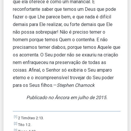
que ela oferece é como um manancial. É
reconfortante saber que temos um Deus que pode
fazer o que Lhe parece bem, e que nada é difícil
demais para Ele realizar, ou forte demais que Ele
não possa sobrepujar! Não é preciso temer o
homem porque temos Quem o contenha. E não
precisamos temer diabos, porque temos Aquele que
os acorrenta. O Seu poder não se exauriu na criação
nem enfraqueceu na preservação de todas as
coisas. Afinal, o Senhor só exibiria o Seu amparo
eterno e o incompreensível trovejar do Seu poder
para os Seus filhos.—
Stephen Charnock
Publicado no Âncora em julho de 2015.
[1]
2 Timóteo 2:13.
[2]
Tito 1:2.
[3]