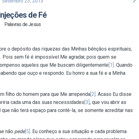
arrow_forward_ios
Setembro 23, 2013
Injeções de Fé
Palavras de Jesus
bre o depósito das riquezas das Minhas bênçãos espirituais,
s. Pois sem fé é impossível Me agradar, pois quem se
ecompenso aqueles que Me buscam diligentemente
[1]
. Quando
sabendo que ouço e respondo. Eu honro a sua fé e a Minha
em filho do homem para que Me arrependa
[2]
. Acaso Eu disse
upriria cada uma das suas necessidades
[3]
, que vou abrir as
 que não terá espaço para contê-la, se somente acreditar nas
ue não
pede
[5]
. Eu conheço a sua situação e cada problema