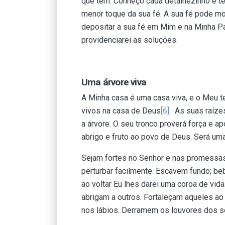
que tem. Conheço cada detalhezinho e t
menor toque da sua fé. A sua fé pode mo
depositar a sua fé em Mim e na Minha P
providenciarei as soluções.
Uma árvore viva
A Minha casa é uma casa viva, e o Meu t
vivos na casa de Deus
[6]
. As suas raíze
a árvore. O seu tronco proverá força e 
abrigo e fruto ao povo de Deus. Será uma
Sejam fortes no Senhor e nas promessas
perturbar facilmente. Escavem fundo; be
ao voltar Eu lhes darei uma coroa de vida
abrigam a outros. Fortaleçam aqueles ao
nos lábios. Derramem os louvores dos s