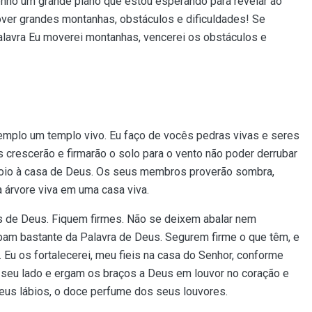
enho um grande plano que estou esperando para revelar ao
ver grandes montanhas, obstáculos e dificuldades! Se
alavra Eu moverei montanhas, vencerei os obstáculos e
emplo um templo vivo. Eu faço de vocês pedras vivas e seres
s crescerão e firmarão o solo para o vento não poder derrubar
apoio à casa de Deus. Os seus membros proverão sombra,
 árvore viva em uma casa viva.
 de Deus. Fiquem firmes. Não se deixem abalar nem
bam bastante da Palavra de Deus. Segurem firme o que têm, e
. Eu os fortalecerei, meu fieis na casa do Senhor, conforme
 seu lado e ergam os braços a Deus em louvor no coração e
eus lábios, o doce perfume dos seus louvores.