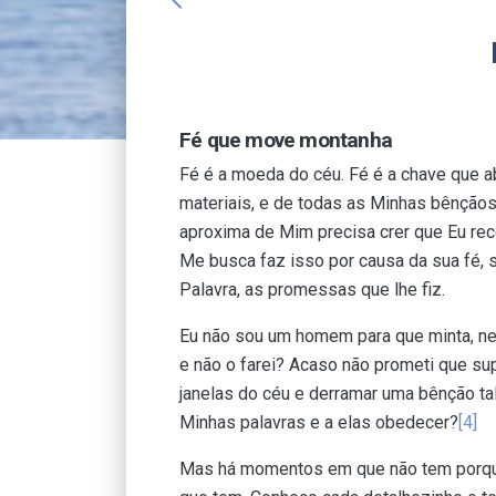
arrow_back_ios
Fé que move montanha
Fé é a moeda do céu. Fé é a chave que a
materiais, e de todas as Minhas bênção
aproxima de Mim precisa crer que Eu r
Me busca faz isso por causa da sua fé, 
Palavra, as promessas que lhe fiz.
Eu não sou um homem para que minta, n
e não o farei? Acaso não prometi que s
janelas do céu e derramar uma bênção tal
Minhas palavras e a elas obedecer?
[4]
Mas há momentos em que não tem porq