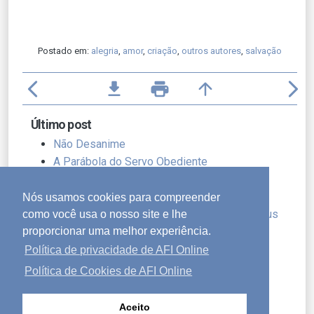
Postado em:
alegria
,
amor
,
criação
,
outros autores
,
salvação
arrow_back_ios
file_download
print
arrow_upward
arrow_forward_ios
Último post
Não Desanime
A Parábola do Servo Obediente
Transformação
Por que Jesus É o Bom Pastor?
Nós usamos cookies para compreender
As Últimas Aparições e a Comissão de Jesus
como você usa o nosso site e lhe
proporcionar uma melhor experiência.
Por que Jesus Morreu
Um Estilo de Vida de Adoração
Política de privacidade de AFI Online
Resiliência no Outono da Vida
Política de Cookies de AFI Online
O Casamento e o Vinho
Receberam de graça, deem de graça
Aceito