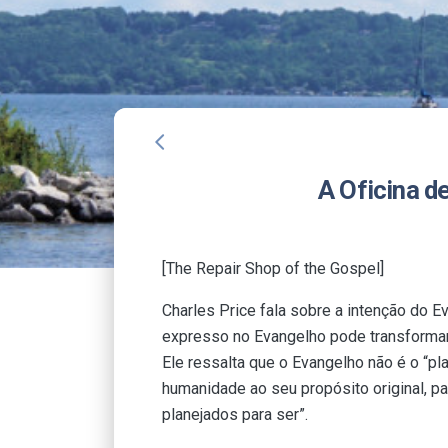
arrow_back_ios
A Oficina d
[The Repair Shop of the Gospel]
Charles Price fala sobre a intenção do E
expresso no Evangelho pode transforma
Ele ressalta que o Evangelho não é o “pl
humanidade ao seu propósito original, p
planejados para ser”.