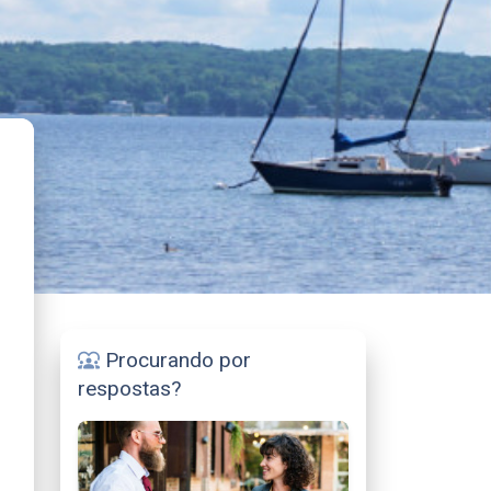
Procurando por
diversity_1
respostas?