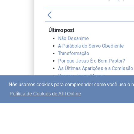
arrow_back_ios
f
Último post
Não Desanime
A Parábola do Servo Obediente
Transformação
Por que Jesus É o Bom Pastor?
As Últimas Aparições e a Comissão
Por que Jesus Morreu
Um Estilo de Vida de Adoração
Nós usamos cookies para compreender como você usa o nos
Resiliência no Outono da Vida
Política de Cookies de AFI Online
O Casamento e o Vinho
Receberam de graça, deem de graç