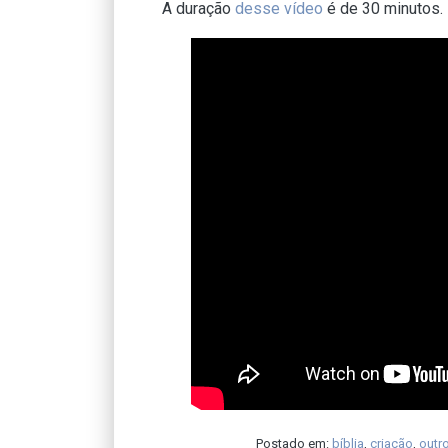
A duração
desse vídeo
é de 30 minutos.
Postado em:
bíblia
,
criação
,
outr