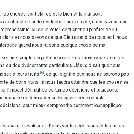
 les choses sont claires et le bien et le mal sont
vais sont tout de suite évidents. Par exemple, nous savons que
épréhensible, ou de le voler, de tricher ou profiter de lui.
 clairs et nous savons ce que Dieu attend de nous, et Il nous
nterpelle quand nous faisons quelque chose de mal.
poser une simple étiquette « bonne » ou « mauvaise » sur les
ons ou des événements particuliers. Jésus disait que nous
[6]
oses à leurs fruits
, ce qui signifie que nous ne saurons pas
orte de bons fruits ; il nous faudra attendre que les choses se
r l’impact définitif de certaines décisions et situations.
t nécessaire de demander au Seigneur ses conseils
 décisions, pour mieux comprendre comment leur appliquer
cessaire, d’évaluer et d’analyser les décisions et les actes
 échelle de valeurs morales, cela ne veut pas dire que nous