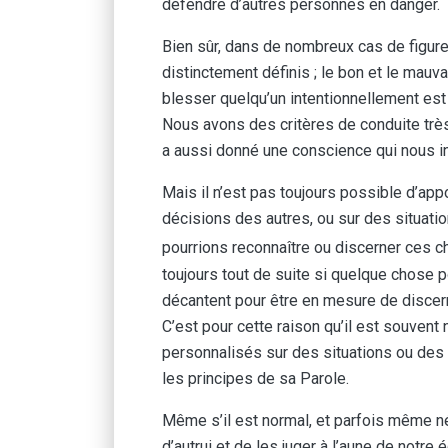
défendre d’autres personnes en danger.
Bien sûr, dans de nombreux cas de figure,
distinctement définis ; le bon et le mau
blesser quelqu’un intentionnellement est r
Nous avons des critères de conduite très
a aussi donné une conscience qui nous i
Mais il n’est pas toujours possible d’ap
décisions des autres, ou sur des situati
pourrions reconnaître ou discerner ces ch
toujours tout de suite si quelque chose p
décantent pour être en mesure de discerne
C’est pour cette raison qu’il est souven
personnalisés sur des situations ou des
les principes de sa Parole.
Même s’il est normal, et parfois même né
d’autrui et de les juger à l’aune de notre