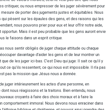
 les critiquer, ou nous empresser de les juger sévèrement pour
 en mesure de porter des jugements justes et équitables. Nous
 qui pèsent sur les épaules des gens, et des raisons qui les
pendant, nous pouvons prier pour eux et leur offrir notre aide,
t opportun. Mais il est peu probable que les gens auront envie
us le faisons dans un esprit critique.
pas nous sentir obligés de juger chaque attitude ou chaque
éoccuper davantage d’aider les gens et de leur montrer un
 que de les juger ici-bas. C’est Dieu qui juge: Il sait ce qu’il y
ut ce qu’ils ressentent, ce qui nous est impossible. Il n’a pas
n’est pas la mission que Jésus nous a donnée.
t de juger intérieurement les actes d’une personne, en
e dont nous réagissons et la traitons. Bien entendu, nous
uveaux croyants à faire des choix moraux et à faire la
t un comportement immoral. Nous devons nous enraciner dans
l’éthique biblique et chrétienne, et pouvoir ainsi prendre des