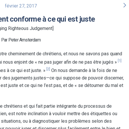
arrow_forward_ios
février 27, 2017
nt conforme à ce qui est juste
ing Righteous Judgement]
Par Peter Amsterdam
tre cheminement de chrétiens, et nous ne savons pas quand
[1]
ous enjoint de « ne pas juger afin de ne pas être jugés »
[2]
s à ce qui est juste. »
On nous demande à la fois de ne
r des jugements justes—ce qui suppose de pouvoir discerner,
i est juste et ce qui ne l’est pas, et de « se détourner du mal et
 chrétiens et qui fait partie intégrante du processus de
n, est notre inclination à vouloir mettre des étiquettes ou
 situations, ou à diagnostiquer les problèmes selon des
our pouvoir juger et discerner plus facilement entre le bien et