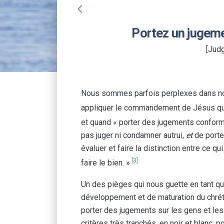
arrow_back_ios
Portez un jugeme
[Judg
Nous sommes parfois perplexes dans no
appliquer le commandement de Jésus qui n
et quand « porter des jugements conforme
pas juger ni condamner autrui,
et
de porte
évaluer et faire la distinction entre ce qu
[3]
faire le bien. »
Un des pièges qui nous guette en tant que
développement et de maturation du chrétie
porter des jugements sur les gens et les
critères très tranchés, en noir et blanc, p