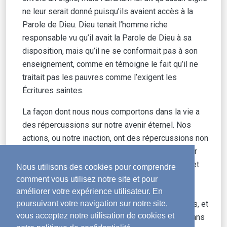
ne leur serait donné puisqu’ils avaient accès à la
Parole de Dieu. Dieu tenait l’homme riche
responsable vu qu’il avait la Parole de Dieu à sa
disposition, mais qu’il ne se conformait pas à son
enseignement, comme en témoigne le fait qu’il ne
traitait pas les pauvres comme l’exigent les
Écritures saintes.
La façon dont nous nous comportons dans la vie a
des répercussions sur notre avenir éternel. Nos
actions, ou notre inaction, ont des répercussions non
seulement dans notre vie actuelle, mais aussi sur
notre vie éternelle. Nous devrions être vigilants et
Nous utilisons des cookies pour comprendre
faire attention aux choix que nous faisons, à la
comment vous utilisez notre site et pour
manière dont nous vivons, à l’usage que nous
améliorer votre expérience utilisateur. En
faisons de notre argent et de nos biens matériels, et
poursuivant votre navigation sur notre site,
vous acceptez notre utilisation de cookies et
à la façon dont nous traitons les gens qui sont dans