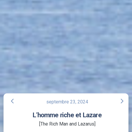
arrow_back_ios
arrow_forward_ios
septembre 23, 2024
L’homme riche et Lazare
[The Rich Man and Lazarus]