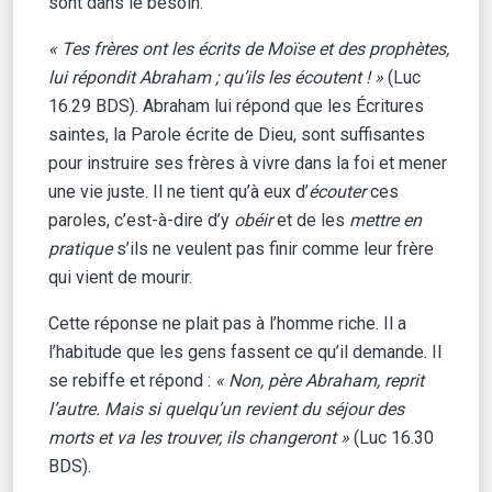
sont dans le besoin.
« Tes frères ont les écrits de Moïse et des prophètes,
lui répondit Abraham ; qu’ils les écoutent ! »
(Luc
16.29 BDS). Abraham lui répond que les Écritures
saintes, la Parole écrite de Dieu, sont suffisantes
pour instruire ses frères à vivre dans la foi et mener
une vie juste. Il ne tient qu’à eux d’
écouter
ces
paroles, c’est-à-dire d’y
obéir
et de les
mettre en
pratique
s’ils ne veulent pas finir comme leur frère
qui vient de mourir.
Cette réponse ne plait pas à l’homme riche. Il a
l’habitude que les gens fassent ce qu’il demande. Il
se rebiffe et répond :
« Non, père Abraham, reprit
l’autre. Mais si quelqu’un revient du séjour des
morts et va les trouver, ils changeront »
(Luc 16.30
BDS).