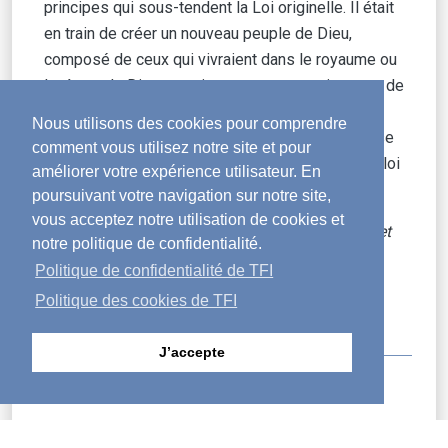
principes qui sous-tendent la Loi originelle. Il était
en train de créer un nouveau peuple de Dieu,
composé de ceux qui vivraient dans le royaume ou
le règne de Dieu, et qui ne se contenteraient pas de
rechercher la justice dans l’obéissance à un
Nous utilisons des cookies pour comprendre
ensemble de règles mais qui s’emploieraient à se
comment vous utilisez notre site et pour
mettre en phase avec l’esprit et l’intention de La loi
améliorer votre expérience utilisateur. En
de Dieu.
poursuivant votre navigation sur notre site,
vous acceptez notre utilisation de cookies et
Première publication : octobre 2015. Adapté et
notre politique de confidentialité.
réédité le 15 avril 2024.
Politique de confidentialité de TFI
Traduit de l’original par Bruno Corticelli.
Politique des cookies de TFI
Lu par Marcel Minéo.
J’accepte
[1]
John R. W. Stott,
The Message of the Sermon on the Mount