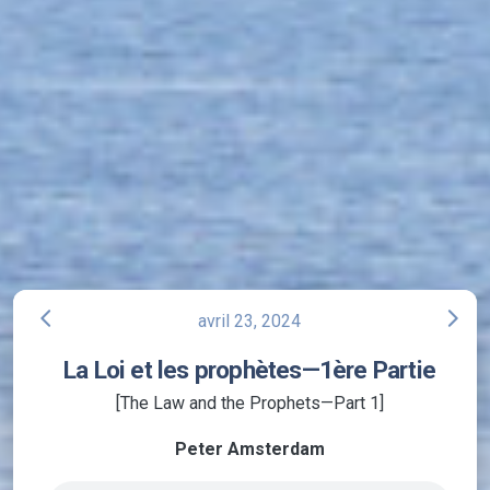
arrow_back_ios
arrow_forward_ios
avril 23, 2024
La Loi et les prophètes—1ère Partie
[The Law and the Prophets—Part 1]
Peter Amsterdam