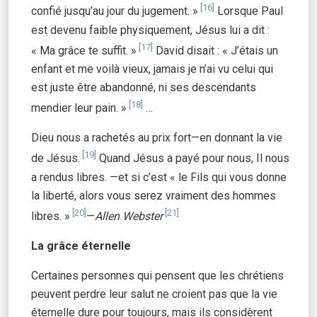
[16]
confié jusqu’au jour du jugement. »
Lorsque Paul
est devenu faible physiquement, Jésus lui a dit :
[17]
« Ma grâce te suffit. »
David disait : « J’étais un
enfant et me voilà vieux, jamais je n’ai vu celui qui
est juste être abandonné, ni ses descendants
[18]
mendier leur pain. »
…
Dieu nous a rachetés au prix fort—en donnant la vie
[19]
de Jésus.
Quand Jésus a payé pour nous, Il nous
a rendus libres. —et si c’est « le Fils qui vous donne
la liberté, alors vous serez vraiment des hommes
[20]
[21]
libres. »
—
Allen Webster
La grâce éternelle
Certaines personnes qui pensent que les chrétiens
peuvent perdre leur salut ne croient pas que la vie
éternelle dure pour toujours, mais ils considèrent