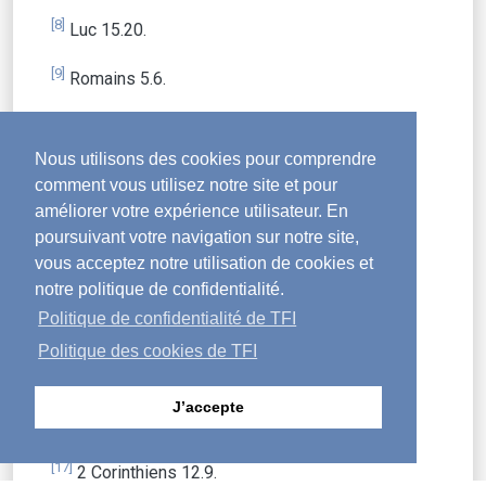
[8]
Luc 15.20.
[9]
Romains 5.6.
[10]
1 Timothée 1.14–15.
Nous utilisons des cookies pour comprendre
[11]
Luc 7.34.
comment vous utilisez notre site et pour
améliorer votre expérience utilisateur. En
[12]
Matthieu 21.43.
poursuivant votre navigation sur notre site,
vous acceptez notre utilisation de cookies et
[13]
Matthieu 9.13.
notre politique de confidentialité.
Politique de confidentialité de TFI
[14]
Actes 18.9–10 ; 1 Corinthiens 2.3.
Politique des cookies de TFI
[15]
Philippiens 4.3.
J’accepte
[16]
2 Timothée 1.12 SEM.
[17]
2 Corinthiens 12.9.