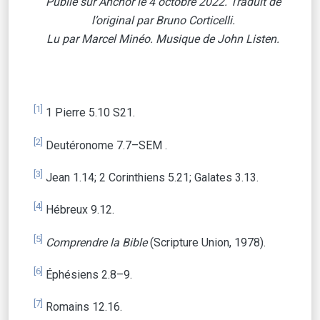
Publié sur Anchor le 4 octobre 2022. Traduit de
l’original par Bruno Corticelli.
Lu par Marcel Minéo. Musique de
John Listen.
[1]
1 Pierre 5.10 S21.
[2]
Deutéronome 7.7–SEM .
[3]
Jean 1.14; 2 Corinthiens 5.21; Galates 3.13.
[4]
Hébreux 9.12.
[5]
Comprendre la Bible
(Scripture Union, 1978).
[6]
Éphésiens 2.8–9.
[7]
Romains 12.16.