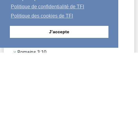
i
2 Timothée 2:24–26.
Politique de confidentialité de TFI
ii
Jean 7:24.
Politique des cookies de TFI
iii
Proverbes 18:13.
J’accepte
iv
1 Pierre 4:8.
v
Romains 3:10.
vi
Jean 3:17.
vii
Romains 5:8.
viii
Psaume 130:3.
ix
2 Pierre 3:9.
x
Matthieu 9:13.
xi
Jean 20:21.